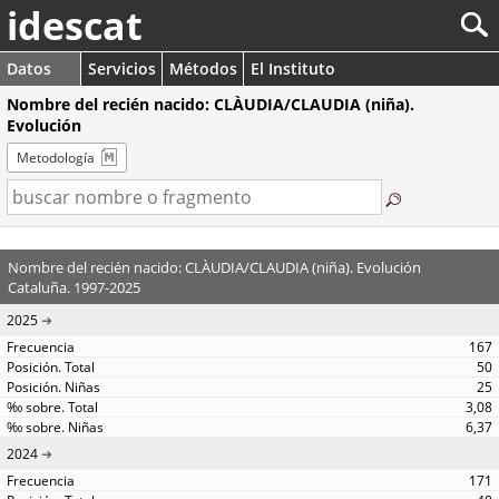
idescat
Datos
Servicios
Métodos
El Instituto
Nombre del recién nacido: CLÀUDIA/CLAUDIA (niña).
Evolución
Metodología
Nombre del recién nacido: CLÀUDIA/CLAUDIA (niña). Evolución
Cataluña. 1997-2025
2025
167
50
25
3,08
6,37
2024
171