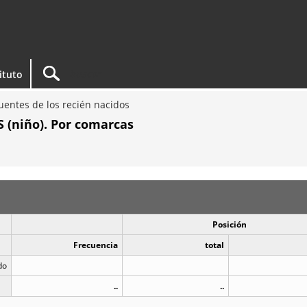
tituto
entes de los recién nacidos
 (niño). Por comarcas
Posición
Frecuencia
total
do
..
..