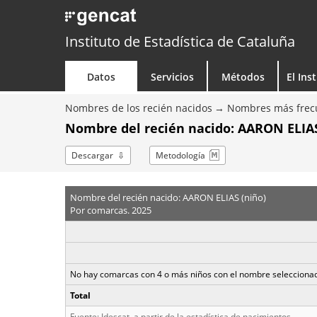
Instituto de Estadística de Cataluña
Datos
Servicios
Métodos
El Ins
Nombres de los recién nacidos
Nombres más frecu
Nombre del recién nacido: AARON ELIAS
Descargar
Metodología
Nombre del recién nacido: AARON ELIAS (niño)
Por comarcas. 2025
No hay comarcas con 4 o más niños con el nombre selecciona
Total
Fuente: Idescat, a partir de la estadística de nacimientos.