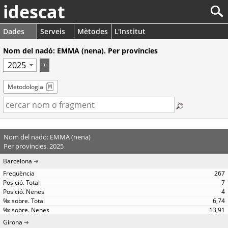
idescat
Dades
Serveis
Mètodes
L'Institut
Nom del nadó: EMMA (nena). Per províncies
Metodologia
Nom del nadó: EMMA (nena)
Per províncies. 2025
Barcelona
267
7
4
6,74
13,91
Girona