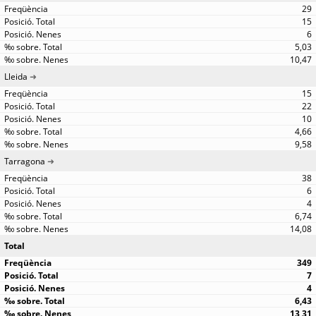
29
15
6
5,03
10,47
Lleida
15
22
10
4,66
9,58
Tarragona
38
6
4
6,74
14,08
Total
349
7
4
6,43
13,31