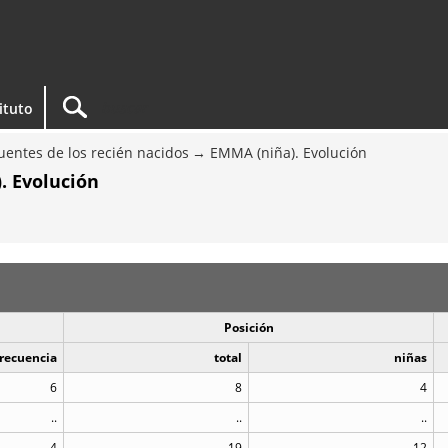
tituto
entes de los recién nacidos
EMMA (niña). Evolución
. Evolución
Posición
recuencia
total
niñas
6
8
4
..
..
..
4
19
12