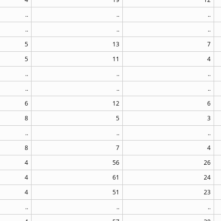
..
..
..
..
..
..
5
13
7
5
11
4
..
..
..
..
..
..
6
12
6
8
5
3
..
..
..
8
7
4
4
56
26
4
61
24
4
51
23
..
..
..