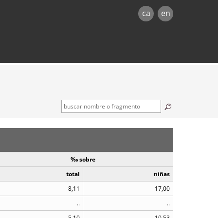
ca
en
‰ sobre
total
niñas
8,11
17,00
..
..
5,10
10,53