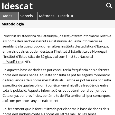
idescat
Dades
Serveis
Mètodes
L'Institut
Metodologia
L'Institut d'Estadística de Catalunya (Idescat) ofereix informació relativa
als noms dels nadons nascuts a Catalunya. Aquesta informació és
semblant a la que proporcionen altres instituts d'estadística d'Europa,
entre els quals es poden destacar l'Institut d'Estadística de Noruega i
l'Institut d'Estadística de Bèlgica, així com l'
Institut Nacional
d'Estadística
(INE).
En aquesta base de dades es pot consultar la freqüència dels diferents
noms dels nens i nenes. Aquesta consulta es pot fer segons l'ordenació
de freqüències dels noms més habituals. També es pot fer una consulta
específica de qualsevol nom i conèixer-ne el nivell de freqüència entre
tota la població. Aquesta informació es pot obtenir per al conjunt de
Catalunya, per províncies, per àmbits del Pla territorial i per comarques,
així com per sexe i any de naixement.
Cal fer esment que la font utilitzada per elaborar la base de dades dels
noms dels nadons conté els noms en lletres majúscules sense