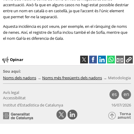
accentuació. Això fa que en alguns casos no hagi estat possible destriar
entre un nom en català o en castellà, ja que l'accent és l'únic element
que permet fer-ne la separació.
Aquesta incidència es pot veure, per exemple, en el rànquing de noms
de nenes. Així, el registre de Sofia inclou també el de Sofía, mentre que
el nom Gal·la es diferencia de Gala.
Opinar
Sou aquí:
Noms dels nadons
Noms més freqüents dels nadons
Metodologia
Avís legal
es
en
Accessibilitat
Institut d’Estadística de Catalunya
16/07/2026
Torna
amunt