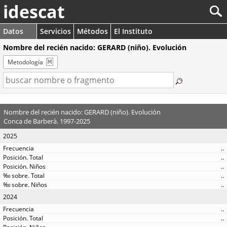
idescat
Datos
Servicios
Métodos
El Instituto
Nombre del recién nacido: GERARD (niño). Evolución
Metodología
Nombre del recién nacido: GERARD (niño). Evolución
Conca de Barberà. 1997-2025
2025
..
..
..
..
..
2024
..
..