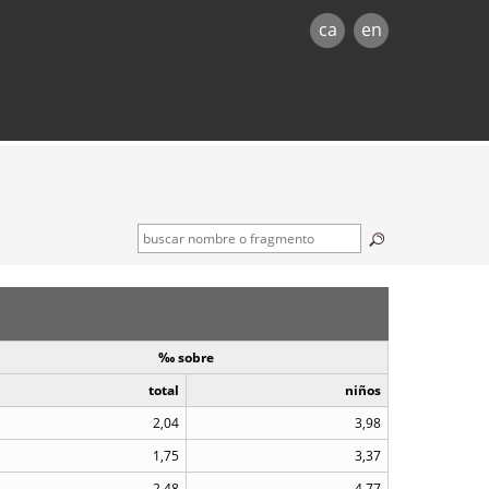
ca
en
‰ sobre
total
niños
2,04
3,98
1,75
3,37
2,48
4,77