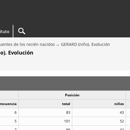
tituto
entes de los recién nacidos
GERARD (niño). Evolución
o). Evolución
Posición
recuencia
total
niños
6
83
43
5
101
52
7
80
42