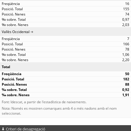
16
155
74
0,97
2,03
Vallès Occidental
7
166
78
1,06
2,20
Total
50
182
88
0,92
1,91
Font: Idescat, a partir de l'estadística de naixements.
Nota: Només es mostren comarques amb 4 o més nadons amb el nom
seleccionat.
Criteri de desagregació