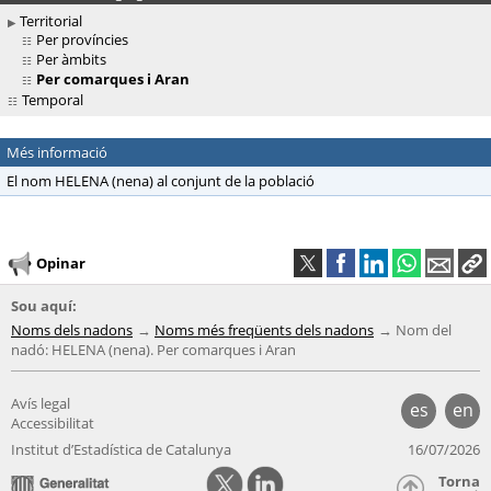
Territorial
Per províncies
Per àmbits
Per comarques i Aran
Temporal
Més informació
El nom HELENA (nena) al conjunt de la població
Opinar
Sou aquí:
Noms dels nadons
Noms més freqüents dels nadons
Nom del
nadó: HELENA (nena). Per comarques i Aran
Avís legal
es
en
Accessibilitat
Institut d’Estadística de Catalunya
16/07/2026
Torna