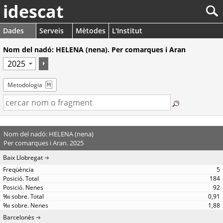
idescat
Dades
Serveis
Mètodes
L'Institut
Nom del nadó: HELENA (nena). Per comarques i Aran
Metodologia
Nom del nadó: HELENA (nena)
Per comarques i Aran. 2025
Baix Llobregat
5
184
92
0,91
1,88
Barcelonès