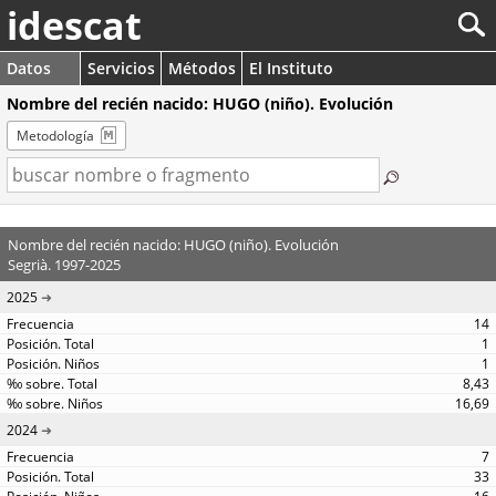
idescat
Datos
Servicios
Métodos
El Instituto
Nombre del recién nacido: HUGO (niño). Evolución
Metodología
Nombre del recién nacido: HUGO (niño). Evolución
Segrià. 1997-2025
2025
14
1
1
8,43
16,69
2024
7
33