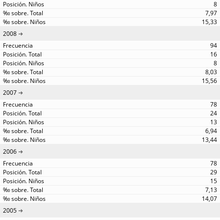
8
7,97
15,33
2008
94
16
8
8,03
15,56
2007
78
24
13
6,94
13,44
2006
78
29
15
7,13
14,07
2005