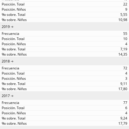
22
9
5,55
10,98
2019
55
10
4
7,19
14,35
2018
72
4
3
9,11
17,80
2017
77
6
4
9,24
17,79