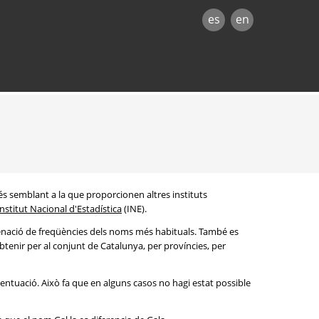
es
en
és semblant a la que proporcionen altres instituts
Institut Nacional d'Estadística
(INE).
denació de freqüències dels noms més habituals. També es
btenir per al conjunt de Catalunya, per províncies, per
entuació. Això fa que en alguns casos no hagi estat possible