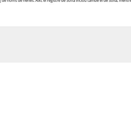
de noms de nenes. Així, el registre de Sofia inclou també el de Sofía, mentre