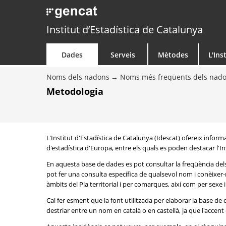
Institut d’Estadística de Catalunya
Dades
Serveis
Mètodes
L'Ins
Noms dels nadons
Noms més freqüents dels nad
Metodologia
L'Institut d'Estadística de Catalunya (Idescat) ofereix info
d'estadística d'Europa, entre els quals es poden destacar l'Inst
En aquesta base de dades es pot consultar la freqüència del
pot fer una consulta específica de qualsevol nom i conèixer-n
àmbits del Pla territorial i per comarques, així com per sexe
Cal fer esment que la font utilitzada per elaborar la base d
destriar entre un nom en català o en castellà, ja que l'accent