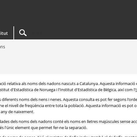
titut
ons
rmació relativa als noms dels nadons nascuts a Catalunya. Aquesta informació 
itut d'Estadística de Noruega i l'Institut d'Estadística de Bèlgica, així com l'
s diferents noms dels nens i nenes. Aquesta consulta es pot fer segons l'or
e el nivell de freqüència entre tota la població. Aquesta informació es pot o
 i any de naixement.
e dades dels noms dels nadons conté els noms en lletres majúscules sense acc
 és l'únic element que permet fer-ne la separació.