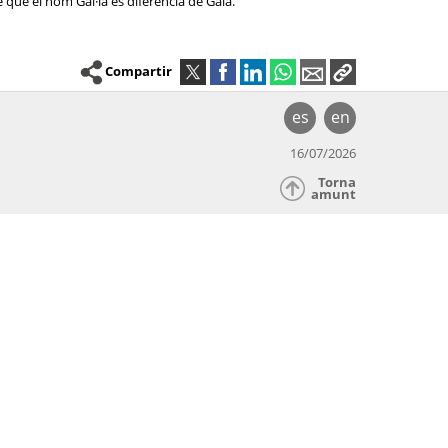
 que el nom Gal·la es diferencia de Gala.
Compartir
es
en
16/07/2026
Torna
amunt