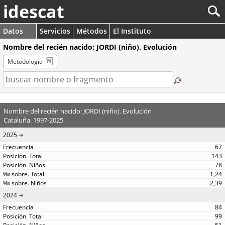
idescat
Datos
Servicios
Métodos
El Instituto
Nombre del recién nacido: JORDI (niño). Evolución
Metodología
Nombre del recién nacido: JORDI (niño). Evolución
Cataluña. 1997-2025
2025
67
143
78
1,24
2,39
2024
84
99