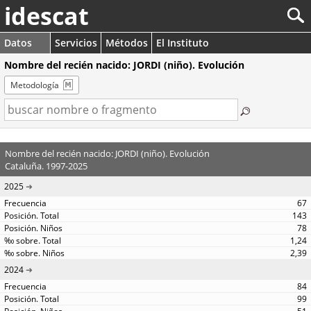
idescat
Datos
Servicios
Métodos
El Instituto
Nombre del recién nacido: JORDI (niño). Evolución
Metodología
Nombre del recién nacido: JORDI (niño). Evolución
Cataluña. 1997-2025
2025
67
143
78
1,24
2,39
2024
84
99