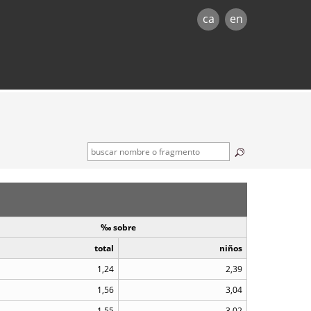
ca
en
‰ sobre
total
niños
1,24
2,39
1,56
3,04
1,55
3,02