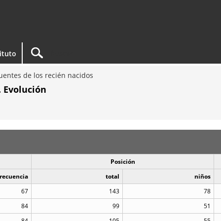
tituto
entes de los recién nacidos
. Evolución
Posición
recuencia
total
niños
67
143
78
84
99
51
84
105
55