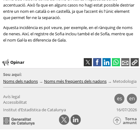
accentuació. Això fa que en alguns casos no hagi estat possible destriar
entre un nom en català o en castellà, ja que l'accent és l'únic element
que permet fer-ne la separació.
Aquesta incidència es pot veure, per exemple, en el rànquing de noms
de nenes. Així, el registre de Sofia inclou també el de Sofía, mentre que
el nom Gal·la es diferencia de Gala.
Opinar
Sou aquí:
Noms dels nadons
Noms més freqüents dels nadons
Metodologia
Avís legal
es
en
Accessibilitat
Institut d’Estadística de Catalunya
16/07/2026
Torna
amunt