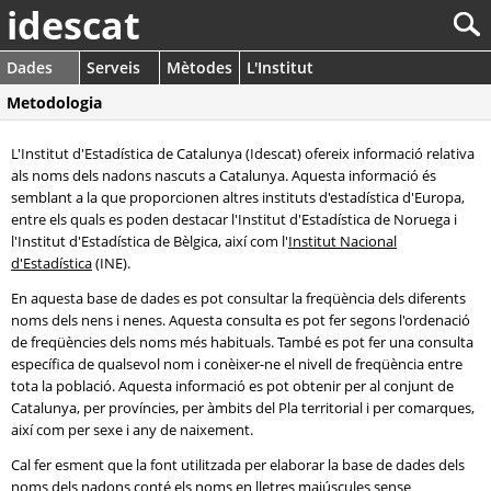
idescat
Dades
Serveis
Mètodes
L'Institut
Metodologia
L'Institut d'Estadística de Catalunya (Idescat) ofereix informació relativa
als noms dels nadons nascuts a Catalunya. Aquesta informació és
semblant a la que proporcionen altres instituts d'estadística d'Europa,
entre els quals es poden destacar l'Institut d'Estadística de Noruega i
l'Institut d'Estadística de Bèlgica, així com l'
Institut Nacional
d'Estadística
(INE).
En aquesta base de dades es pot consultar la freqüència dels diferents
noms dels nens i nenes. Aquesta consulta es pot fer segons l'ordenació
de freqüències dels noms més habituals. També es pot fer una consulta
específica de qualsevol nom i conèixer-ne el nivell de freqüència entre
tota la població. Aquesta informació es pot obtenir per al conjunt de
Catalunya, per províncies, per àmbits del Pla territorial i per comarques,
així com per sexe i any de naixement.
Cal fer esment que la font utilitzada per elaborar la base de dades dels
noms dels nadons conté els noms en lletres majúscules sense