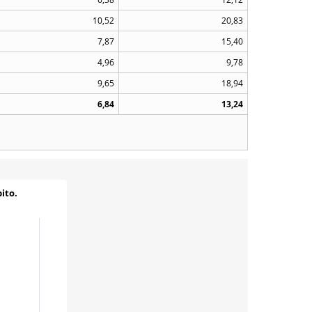
10,52
20,83
7,87
15,40
4,96
9,78
9,65
18,94
6,84
13,24