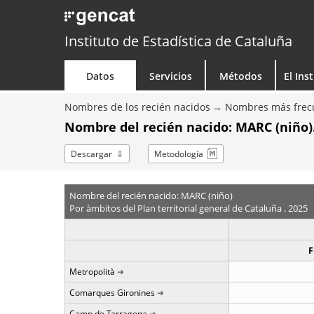
Instituto de Estadística de Cataluña
Datos
Servicios
Métodos
El Ins
Nombres de los recién nacidos
Nombres más frecu
Nombre del recién nacido: MARC (niño)
Descargar
Metodología
Nombre del recién nacido: MARC (niño)
Por àmbitos del Plan territorial general de Cataluña . 2025
F
Metropolità
Comarques Gironines
Camp de Tarragona