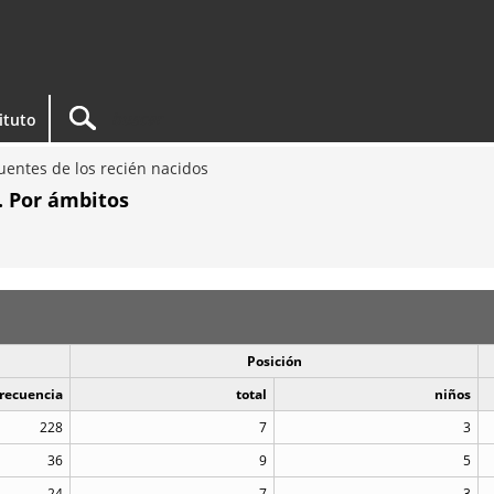
tituto
entes de los recién nacidos
. Por ámbitos
Posición
recuencia
total
niños
228
7
3
36
9
5
24
7
3