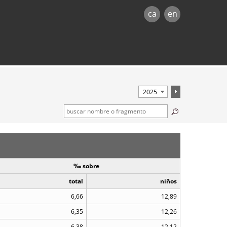
ca
en
‰ sobre
total
niños
6,66
12,89
6,35
12,26
6,38
12,12