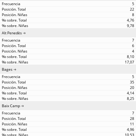
5
22
8
4,76
9,78
Alt Penedès
7
6
4
8,10
17,07
Bages
5
35
20
4,14
8,25
Baix Camp
7
28
11
4,96
10,53