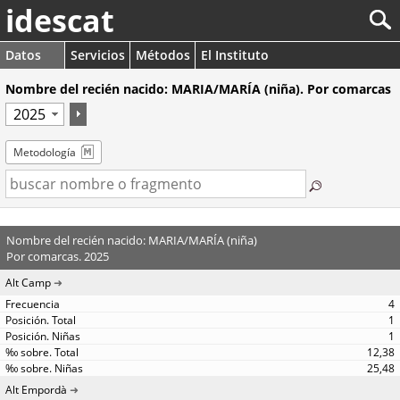
idescat
Datos
Servicios
Métodos
El Instituto
Nombre del recién nacido: MARIA/MARÍA (niña). Por comarcas
Metodología
Nombre del recién nacido: MARIA/MARÍA (niña)
Por comarcas. 2025
Alt Camp
4
1
1
12,38
25,48
Alt Empordà