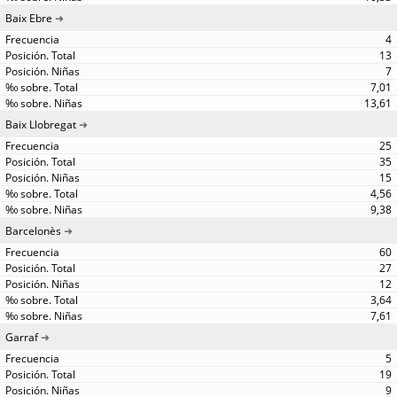
Baix Ebre
4
13
7
7,01
13,61
Baix Llobregat
25
35
15
4,56
9,38
Barcelonès
60
27
12
3,64
7,61
Garraf
5
19
9