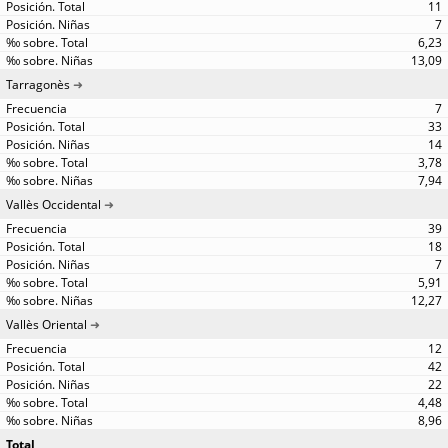
11
7
6,23
13,09
Tarragonès
7
33
14
3,78
7,94
Vallès Occidental
39
18
7
5,91
12,27
Vallès Oriental
12
42
22
4,48
8,96
Total