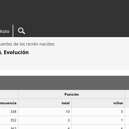
tituto
entes de los recién nacidos
. Evolución
Posición
recuencia
total
niños
338
10
5
352
3
1
367
8
6