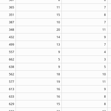
365
11
7
351
15
8
387
10
7
348
20
11
432
14
9
499
13
7
557
9
4
662
5
3
638
9
5
562
18
10
577
19
11
613
16
9
633
16
8
629
15
8