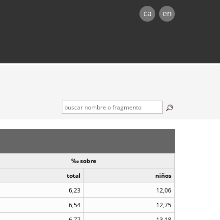
ca
en
‰ sobre
total
niños
6,23
12,06
6,54
12,75
6,77
13,18