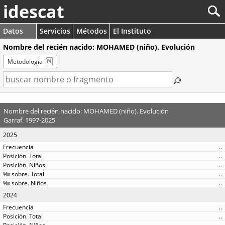
idescat
Datos
Servicios
Métodos
El Instituto
Nombre del recién nacido: MOHAMED (niño). Evolución
Metodología
Nombre del recién nacido: MOHAMED (niño). Evolución
Garraf. 1997-2025
2025
..
..
..
..
..
2024
..
..