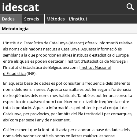
idescat
Dades
Serveis
Mètodes
L'Institut
Metodologia
L'Institut d'Estadística de Catalunya (Idescat) ofereix informació relativa
als noms dels nadons nascuts a Catalunya. Aquesta informació és
semblant a la que proporcionen altres instituts d'estadística d'Europa,
entre els quals es poden destacar l'Institut d'Estadística de Noruega i
l'Institut d'Estadística de Bèlgica, així com l'
Institut Nacional
d'Estadística
(INE).
En aquesta base de dades es pot consultar la freqüència dels diferents
noms dels nens i nenes. Aquesta consulta es pot fer segons l'ordenació
de freqüències dels noms més habituals. També es pot fer una consulta
específica de qualsevol nom i conèixer-ne el nivell de freqüència entre
tota la població. Aquesta informació es pot obtenir per al conjunt de
Catalunya, per províncies, per àmbits del Pla territorial i per comarques,
així com per sexe i any de naixement.
Cal fer esment que la font utilitzada per elaborar la base de dades dels
noms dels nadons conté els noms en lletres majúscules sense