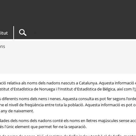
titut
ons
rmació relativa als noms dels nadons nascuts a Catalunya. Aquesta informació 
itut d'Estadística de Noruega i l'Institut d'Estadística de Bèlgica, així com l'
s diferents noms dels nens i nenes. Aquesta consulta es pot fer segons l'or
e el nivell de freqüència entre tota la població. Aquesta informació es pot o
 i any de naixement.
e dades dels noms dels nadons conté els noms en lletres majúscules sense acc
 és l'únic element que permet fer-ne la separació.