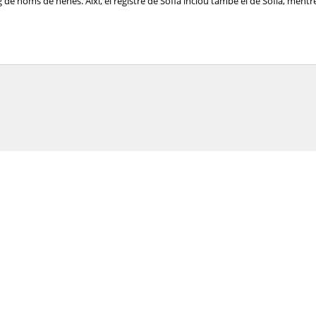
de noms de nenes. Així, el registre de Sofia inclou també el de Sofía, mentre