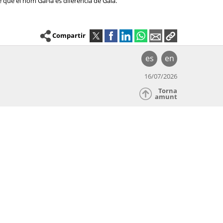
 que el nom Gal·la es diferencia de Gala.
Compartir
es
en
16/07/2026
Torna
amunt