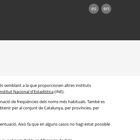
es
en
és semblant a la que proporcionen altres instituts
Institut Nacional d'Estadística
(INE).
denació de freqüències dels noms més habituals. També es
btenir per al conjunt de Catalunya, per províncies, per
entuació. Això fa que en alguns casos no hagi estat possible