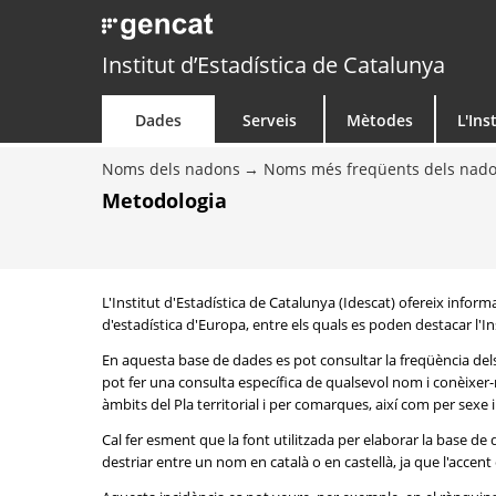
Institut d’Estadística de Catalunya
Dades
Serveis
Mètodes
L'Ins
Noms dels nadons
Noms més freqüents dels nad
Metodologia
L'Institut d'Estadística de Catalunya (Idescat) ofereix info
d'estadística d'Europa, entre els quals es poden destacar l'Inst
En aquesta base de dades es pot consultar la freqüència del
pot fer una consulta específica de qualsevol nom i conèixer-n
àmbits del Pla territorial i per comarques, així com per sexe
Cal fer esment que la font utilitzada per elaborar la base d
destriar entre un nom en català o en castellà, ja que l'accent