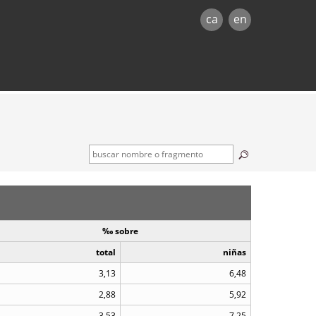
ca
en
‰ sobre
total
niñas
3,13
6,48
2,88
5,92
3,53
7,25