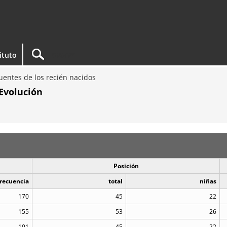
tituto
entes de los recién nacidos
Evolución
Posición
recuencia
total
niñas
170
45
22
155
53
26
191
45
22