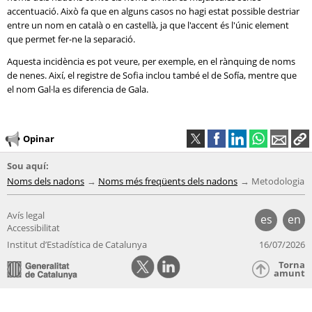
accentuació. Això fa que en alguns casos no hagi estat possible destriar
entre un nom en català o en castellà, ja que l'accent és l'únic element
que permet fer-ne la separació.
Aquesta incidència es pot veure, per exemple, en el rànquing de noms
de nenes. Així, el registre de Sofia inclou també el de Sofía, mentre que
el nom Gal·la es diferencia de Gala.
Opinar
Sou aquí:
Noms dels nadons
Noms més freqüents dels nadons
Metodologia
Avís legal
es
en
Accessibilitat
Institut d’Estadística de Catalunya
16/07/2026
Torna
amunt