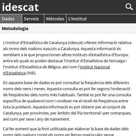
idescat
Dades
Serveis
Mètodes
L'Institut
Metodologia
L'Institut d'Estadística de Catalunya (Idescat) ofereix informació relativa
als noms dels nadons nascuts a Catalunya. Aquesta informació és
semblant a la que proporcionen altres instituts d'estadística d'Europa,
entre els quals es poden destacar l'Institut d'Estadística de Noruega i
l'Institut d'Estadística de Bèlgica, així com l'
Institut Nacional
d'Estadística
(INE).
En aquesta base de dades es pot consultar la freqüència dels diferents
noms dels nens i nenes. Aquesta consulta es pot fer segons l'ordenació
de freqüències dels noms més habituals. També es pot fer una consulta
específica de qualsevol nom i conèixer-ne el nivell de freqüència entre
tota la població. Aquesta informació es pot obtenir per al conjunt de
Catalunya, per províncies, per àmbits del Pla territorial i per comarques,
així com per sexe i any de naixement.
Cal fer esment que la font utilitzada per elaborar la base de dades dels
noms dels nadons conté els noms en lletres majúscules sense