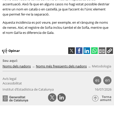
accentuació. Això fa que en alguns casos no hagi estat possible destriar
entre un nom en català o en castellà, ja que l'accent és l'únic element
que permet fer-ne la separació.
Aquesta incidència es pot veure, per exemple, en el rànquing de noms
de nenes. Així, el registre de Sofia inclou també el de Sofía, mentre que
el nom Gal·la es diferencia de Gala.
Opinar
Sou aquí:
Noms dels nadons
Noms més freqüents dels nadons
Metodologia
Avís legal
es
en
Accessibilitat
Institut d’Estadística de Catalunya
16/07/2026
Torna
amunt