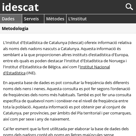
idescat
Dades
Serveis
Mètodes
L'Institut
Metodologia
L'Institut d'Estadística de Catalunya (Idescat) ofereix informació relativa
als noms dels nadons nascuts a Catalunya. Aquesta informació és
semblant a la que proporcionen altres instituts d'estadística d'Europa,
entre els quals es poden destacar l'Institut d'Estadística de Noruega i
l'Institut d'Estadística de Bèlgica, així com l'
Institut Nacional
d'Estadística
(INE).
En aquesta base de dades es pot consultar la freqüència dels diferents
noms dels nens i nenes. Aquesta consulta es pot fer segons l'ordenació
de freqüències dels noms més habituals. També es pot fer una consulta
específica de qualsevol nom i conèixer-ne el nivell de freqüència entre
tota la població. Aquesta informació es pot obtenir per al conjunt de
Catalunya, per províncies, per àmbits del Pla territorial i per comarques,
així com per sexe i any de naixement.
Cal fer esment que la font utilitzada per elaborar la base de dades dels
noms dels nadons conté els noms en lletres majúscules sense