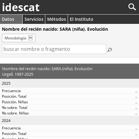
idescat
Datos
Servicios
Métodos
El Instituto
Nombre del recién nacido: SARA (niña). Evolución
Metodología
Nombre del recién nacido: SARA (niña). Evolución
Urgell. 1997-2025
2025
..
..
..
..
..
2024
..
..