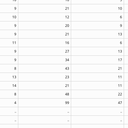
9
21
10
10
12
6
9
20
9
9
21
13
11
16
6
9
27
13
9
34
17
8
43
21
13
23
11
14
21
11
8
48
22
4
99
47
..
..
..
..
..
..