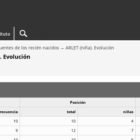
tituto
entes de los recién nacidos
ARLET (niña). Evolución
. Evolución
Posición
recuencia
total
niñas
10
10
4
9
12
7
10
10
5