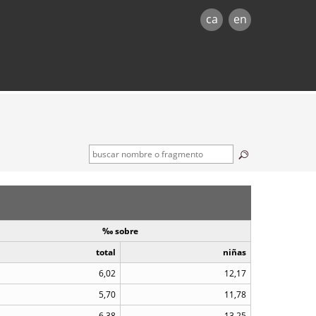
ca
en
‰ sobre
total
niñas
6,02
12,17
5,70
11,78
6,38
13,25