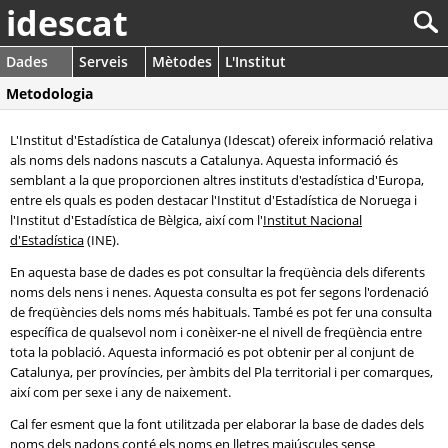
idescat
Dades
Serveis
Mètodes
L'Institut
Metodologia
L'Institut d'Estadística de Catalunya (Idescat) ofereix informació relativa
als noms dels nadons nascuts a Catalunya. Aquesta informació és
semblant a la que proporcionen altres instituts d'estadística d'Europa,
entre els quals es poden destacar l'Institut d'Estadística de Noruega i
l'Institut d'Estadística de Bèlgica, així com l'
Institut Nacional
d'Estadística
(INE).
En aquesta base de dades es pot consultar la freqüència dels diferents
noms dels nens i nenes. Aquesta consulta es pot fer segons l'ordenació
de freqüències dels noms més habituals. També es pot fer una consulta
específica de qualsevol nom i conèixer-ne el nivell de freqüència entre
tota la població. Aquesta informació es pot obtenir per al conjunt de
Catalunya, per províncies, per àmbits del Pla territorial i per comarques,
així com per sexe i any de naixement.
Cal fer esment que la font utilitzada per elaborar la base de dades dels
noms dels nadons conté els noms en lletres majúscules sense