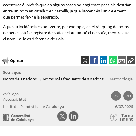
accentuació. Això fa que en alguns casos no hagi estat possible destriar
entre un nom en català o en castellà, ja que l'accent és l'únic element
que permet fer-ne la separació.
Aquesta incidència es pot veure, per exemple, en el rànquing de noms
de nenes. Així, el registre de Sofia inclou també el de Sofía, mentre que
el nom Gal·la es diferencia de Gala.
Opinar
Sou aquí:
Noms dels nadons
Noms més freqüents dels nadons
Metodologia
Avís legal
es
en
Accessibilitat
Institut d’Estadística de Catalunya
16/07/2026
Torna
amunt