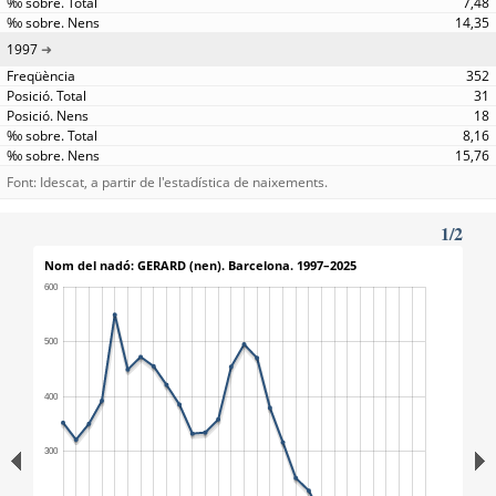
7,48
14,35
1997
352
31
18
8,16
15,76
Font: Idescat, a partir de l'estadística de naixements.