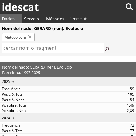
idescat
Dades
Serveis
Mètodes
L'Institut
Nom del nadó: GERARD (nen). Evolució
Metodologia
Nom del nadó: GERARD (nen). Evolució
Barcelona. 1997-2025
2025
59
105
54
1,49
2,89
2024
72
77