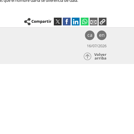
as que el nombre Gal·la se diferencia de Gala.
Compartir
ca
en
16/07/2026
Volver
arriba