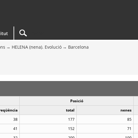
titut
ons
HELENA (nena). Evolució
Barcelona
Posició
reqüència
total
nenes
38
177
85
41
152
71
32
200
100