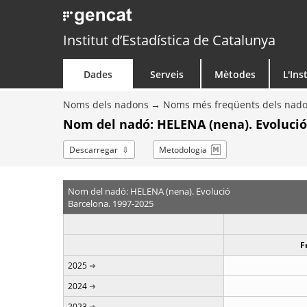
Institut d’Estadística de Catalunya
Dades
Serveis
Mètodes
L'Ins
Noms dels nadons
Noms més freqüents dels nad
Nom del nadó: HELENA (nena). Evolució
Descarregar
Metodologia
Nom del nadó: HELENA (nena). Evolució
Barcelona. 1997-2025
F
2025
2024
2023