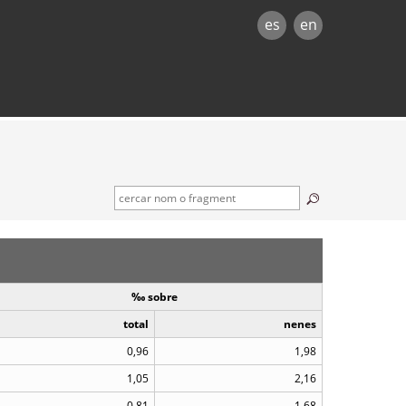
es
en
‰ sobre
total
nenes
0,96
1,98
1,05
2,16
0,81
1,68