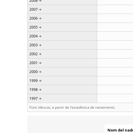
2008
2007
2006
2005
2004
2003
2002
2001
2000
1999
1998
1997
Font: Idescat, a partir de l'estadística de naixements.