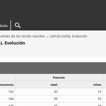
tituto
entes de los recién nacidos
LIA/LÍA (niña). Evolución
). Evolución
Posición
recuencia
total
niñas
152
35
15
144
39
16
149
40
18