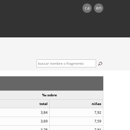
ca
en
‰ sobre
total
niñas
3,84
7,92
3,69
7,59
3,78
7,81