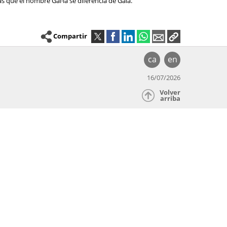
as que el nombre Gal·la se diferencia de Gala.
Compartir
ca
en
16/07/2026
Volver
arriba