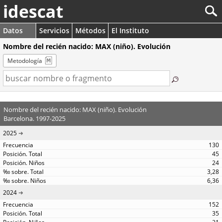
idescat
Datos
Servicios
Métodos
El Instituto
Nombre del recién nacido: MAX (niño). Evolución
Metodología
Nombre del recién nacido: MAX (niño). Evolución
Barcelona. 1997-2025
2025
130
45
24
3,28
6,36
2024
152
35