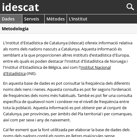
idescat
Dades
Serveis
Mètodes
L'Institut
Metodologia
L'Institut d'Estadística de Catalunya (Idescat) ofereix informació relativa
als noms dels nadons nascuts a Catalunya. Aquesta informació és
semblant a la que proporcionen altres instituts d'estadística d'Europa,
entre els quals es poden destacar l'Institut d'Estadística de Noruega i
l'Institut d'Estadística de Bèlgica, així com l'
Institut Nacional
d'Estadística
(INE).
En aquesta base de dades es pot consultar la freqüència dels diferents
noms dels nens i nenes. Aquesta consulta es pot fer segons l'ordenació
de freqüències dels noms més habituals. També es pot fer una consulta
específica de qualsevol nom i conèixer-ne el nivell de freqüència entre
tota la població. Aquesta informació es pot obtenir per al conjunt de
Catalunya, per províncies, per àmbits del Pla territorial i per comarques,
així com per sexe i any de naixement.
Cal fer esment que la font utilitzada per elaborar la base de dades dels
noms dels nadons conté els noms en lletres majúscules sense