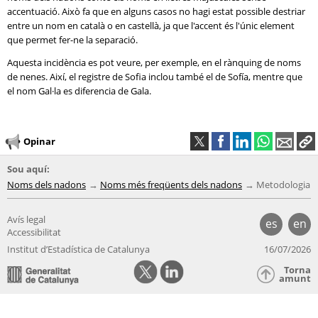
accentuació. Això fa que en alguns casos no hagi estat possible destriar
entre un nom en català o en castellà, ja que l'accent és l'únic element
que permet fer-ne la separació.
Aquesta incidència es pot veure, per exemple, en el rànquing de noms
de nenes. Així, el registre de Sofia inclou també el de Sofía, mentre que
el nom Gal·la es diferencia de Gala.
Opinar
Sou aquí:
Noms dels nadons
Noms més freqüents dels nadons
Metodologia
Avís legal
es
en
Accessibilitat
Institut d’Estadística de Catalunya
16/07/2026
Torna
amunt