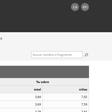
ca
en
na
‰ sobre
total
niñas
3,84
7,92
3,69
7,59
3,78
7,81