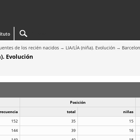
tituto
entes de los recién nacidos
LIA/LÍA (niña). Evolución
Barcelo
). Evolución
Posición
recuencia
total
niñas
152
35
15
144
39
16
149
40
18