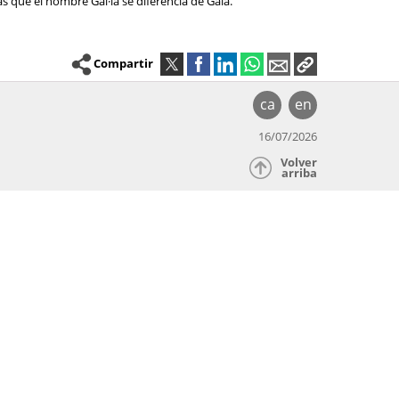
as que el nombre Gal·la se diferencia de Gala.
Compartir
ca
en
16/07/2026
Volver
arriba