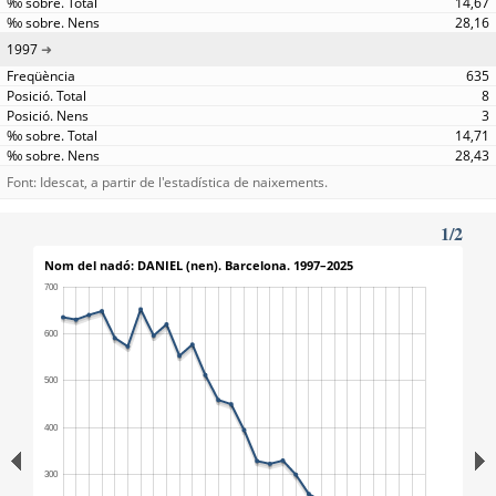
14,67
28,16
1997
635
8
3
14,71
28,43
Font: Idescat, a partir de l'estadística de naixements.