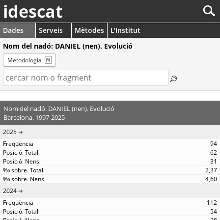
idescat
Dades
Serveis
Mètodes
L'Institut
Nom del nadó: DANIEL (nen). Evolució
Metodologia
Nom del nadó: DANIEL (nen). Evolució
Barcelona. 1997-2025
2025
94
62
31
2,37
4,60
2024
112
54