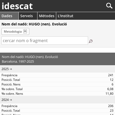
idescat
Dades
Serveis
Mètodes
L'Institut
Nom del nadó: HUGO (nen). Evolució
Metodologia
Nom del nadó: HUGO (nen). Evolució
Barcelona. 1997-2025
2025
241
12
6
6,08
11,80
2024
206
23