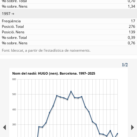
0,70
1,34
1997
17
276
139
0,39
0,76
Font: Idescat, a partir de l'estadística de naixements.