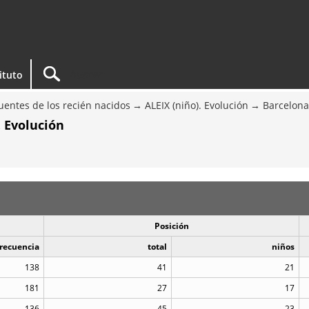
tituto
entes de los recién nacidos
ALEIX (niño). Evolución
Barcelona
. Evolución
Posición
recuencia
total
niños
138
41
21
181
27
17
136
45
23