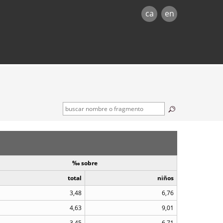
ca
en
‰ sobre
total
niños
3,48
6,76
4,63
9,01
3,45
6,71