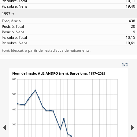
10,11
19,40
1997
438
20
9
10,15
19,61
Font: Idescat, a partir de l'estadística de naixements.