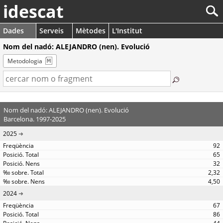
idescat
Dades
Serveis
Mètodes
L'Institut
Nom del nadó: ALEJANDRO (nen). Evolució
Metodologia
Nom del nadó: ALEJANDRO (nen). Evolució
Barcelona. 1997-2025
2025
92
65
32
2,32
4,50
2024
67
86