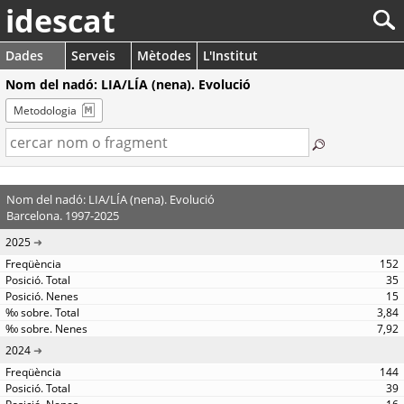
idescat
Dades
Serveis
Mètodes
L'Institut
Nom del nadó: LIA/LÍA (nena). Evolució
Metodologia
Nom del nadó: LIA/LÍA (nena). Evolució
Barcelona. 1997-2025
2025
152
35
15
3,84
7,92
2024
144
39