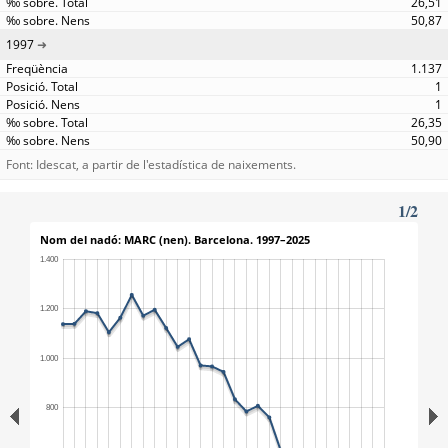
26,51
50,87
1997
1.137
1
1
26,35
50,90
Font: Idescat, a partir de l'estadística de naixements.