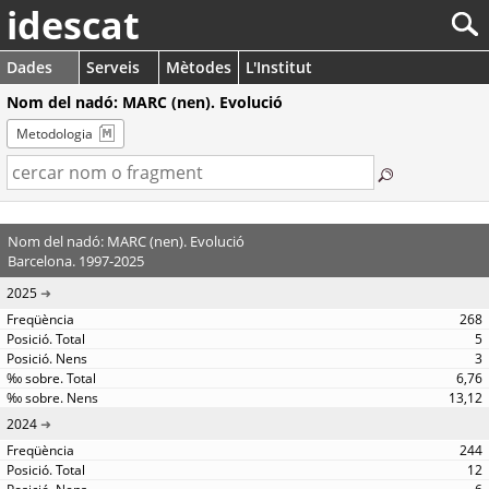
idescat
Dades
Serveis
Mètodes
L'Institut
Nom del nadó: MARC (nen). Evolució
Metodologia
Nom del nadó: MARC (nen). Evolució
Barcelona. 1997-2025
2025
268
5
3
6,76
13,12
2024
244
12