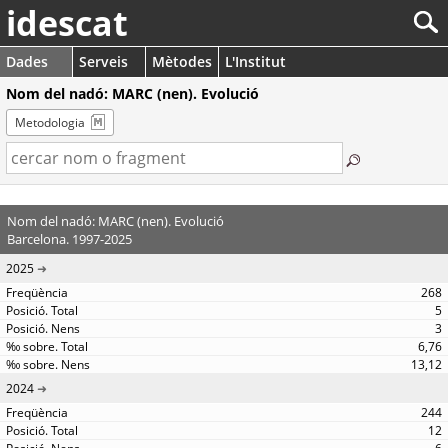
idescat
Dades
Serveis
Mètodes
L'Institut
Nom del nadó: MARC (nen). Evolució
Metodologia
Nom del nadó: MARC (nen). Evolució
Barcelona. 1997-2025
2025
268
5
3
6,76
13,12
2024
244
12