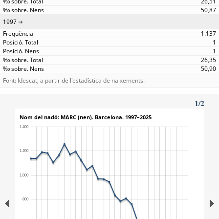
26,51
50,87
1997
1.137
1
1
26,35
50,90
Font: Idescat, a partir de l'estadística de naixements.