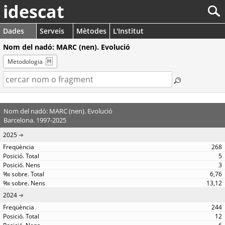
idescat
Dades
Serveis
Mètodes
L'Institut
Nom del nadó: MARC (nen). Evolució
Metodologia
Nom del nadó: MARC (nen). Evolució
Barcelona. 1997-2025
2025
268
5
3
6,76
13,12
2024
244
12