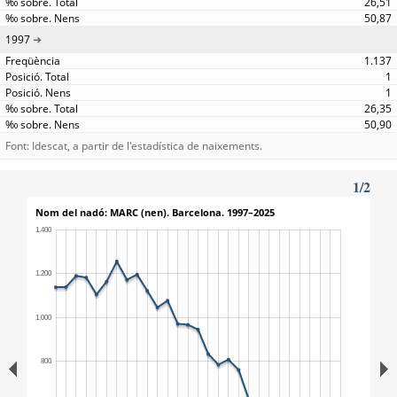
26,51
50,87
1997
1.137
1
1
26,35
50,90
Font: Idescat, a partir de l'estadística de naixements.