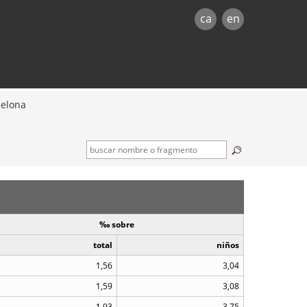
ca
en
celona
‰ sobre
total
niños
1,56
3,04
1,59
3,08
1,93
3,75