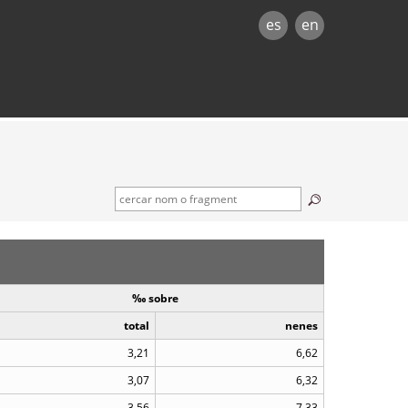
es
en
‰ sobre
total
nenes
3,21
6,62
3,07
6,32
3,56
7,33