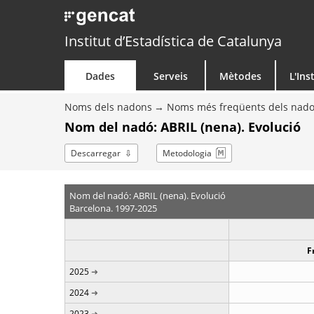
Institut d’Estadística de Catalunya
Dades
Serveis
Mètodes
L'Ins
Noms dels nadons
Noms més freqüents dels nad
Nom del nadó: ABRIL (nena). Evolució
Descarregar
Metodologia
Nom del nadó: ABRIL (nena). Evolució
Barcelona. 1997-2025
F
2025
2024
2023