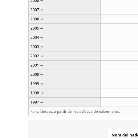
2008
2007
2006
2005
2004
2003
2002
2001
2000
1999
1998
1997
Font: Idescat, a partir de l'estadística de naixements.