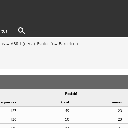
titut
ons
ABRIL (nena). Evolució
Barcelona
Posició
reqüència
total
nenes
127
49
23
120
50
23
140
43
21