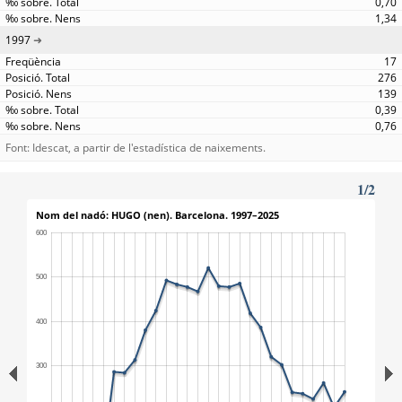
0,70
1,34
1997
17
276
139
0,39
0,76
Font: Idescat, a partir de l'estadística de naixements.