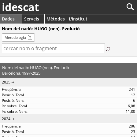
idescat
Dades
Serveis
Mètodes
L'Institut
Nom del nadó: HUGO (nen). Evolució
Metodologia
Nom del nadó: HUGO (nen). Evolució
Barcelona. 1997-2025
2025
241
12
6
6,08
11,80
2024
206
23