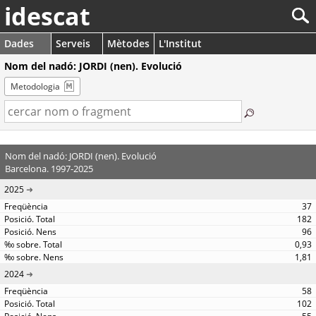
idescat
Dades
Serveis
Mètodes
L'Institut
Nom del nadó: JORDI (nen). Evolució
Metodologia
Nom del nadó: JORDI (nen). Evolució
Barcelona. 1997-2025
2025
37
182
96
0,93
1,81
2024
58
102