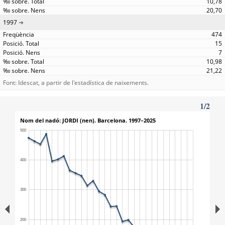
10,78
20,70
1997
474
15
7
10,98
21,22
Font: Idescat, a partir de l'estadística de naixements.