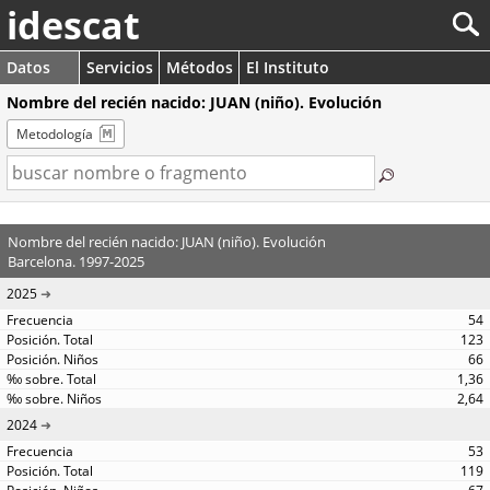
idescat
Datos
Servicios
Métodos
El Instituto
Nombre del recién nacido: JUAN (niño). Evolución
Metodología
Nombre del recién nacido: JUAN (niño). Evolución
Barcelona. 1997-2025
2025
54
123
66
1,36
2,64
2024
53
119