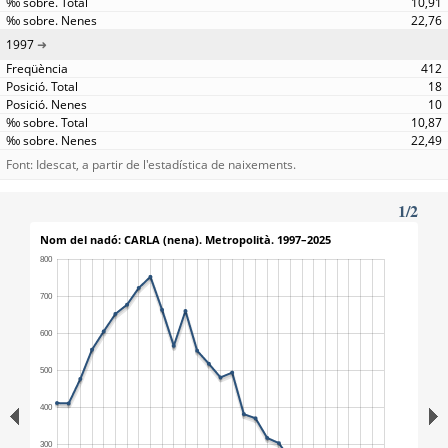
10,91
22,76
1997
412
18
10
10,87
22,49
Font: Idescat, a partir de l'estadística de naixements.