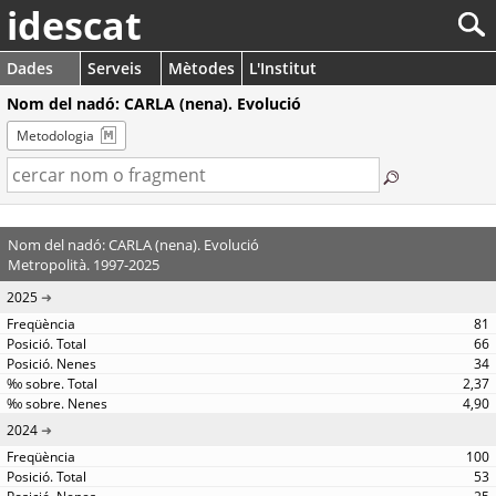
idescat
Dades
Serveis
Mètodes
L'Institut
Nom del nadó: CARLA (nena). Evolució
Metodologia
Nom del nadó: CARLA (nena). Evolució
Metropolità. 1997-2025
2025
81
66
34
2,37
4,90
2024
100
53